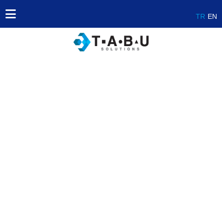
TR
EN