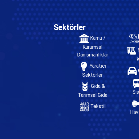
Sektörler
Kamu /
Kurumsal
M
Danışmanlıklar
Yaratıcı
Sektörler
Gıda &
Si
Tarımsal Gıda
Tekstil
Hava